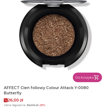
Do koszyka
AFFECT Cień foliowy Colour Attack Y-0080
Butterfly
Cena promocyjna
26,00 zł
Cena regularna:
36,00 zł
-28%