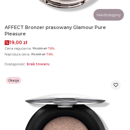
Niedostępny
AFFECT Bronzer prasowany Glamour Pure
Pleasure
Cena promocyjna
19,00 zł
Cena regularna:
79,00 zł
-76%
Najniższa cena:
79,00 zł
-76%
Dostępność:
brak towaru
Okazja