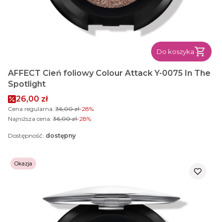
Do koszyka
AFFECT Cień foliowy Colour Attack Y-0075 In The
Spotlight
Cena promocyjna
26,00 zł
Cena regularna:
36,00 zł
-28%
Najniższa cena:
36,00 zł
-28%
Dostępność:
dostępny
Okazja