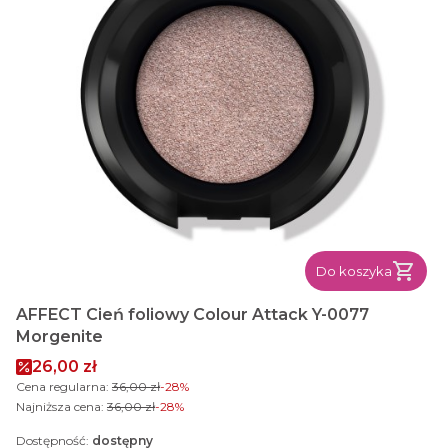
Do koszyka
AFFECT Cień foliowy Colour Attack Y-0077
Morgenite
Cena promocyjna
26,00 zł
Cena regularna:
36,00 zł
-28%
Najniższa cena:
36,00 zł
-28%
Dostępność:
dostępny