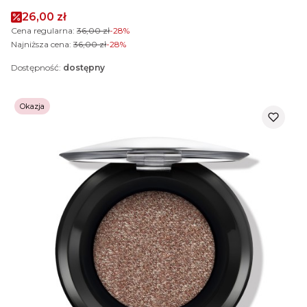
Cena promocyjna
26,00 zł
Cena regularna:
36,00 zł
-28%
Najniższa cena:
36,00 zł
-28%
Dostępność:
dostępny
Okazja