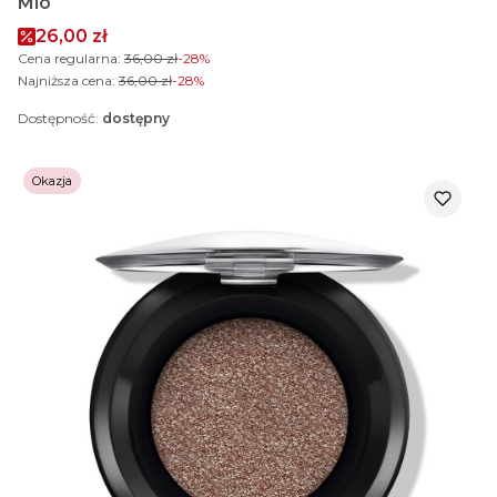
Mio
Cena promocyjna
26,00 zł
Cena regularna:
36,00 zł
-28%
Najniższa cena:
36,00 zł
-28%
Dostępność:
dostępny
Okazja