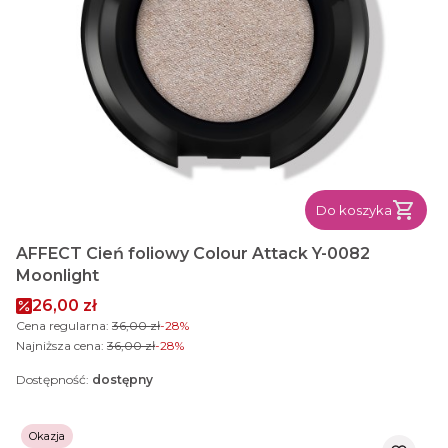
Do koszyka
AFFECT Cień foliowy Colour Attack Y-0082
Moonlight
Cena promocyjna
26,00 zł
Cena regularna:
36,00 zł
-28%
Najniższa cena:
36,00 zł
-28%
Dostępność:
dostępny
Okazja