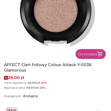
Do koszyka
AFFECT Cień foliowy Colour Attack Y-0036
Glamorous
Cena promocyjna
26,00 zł
Cena regularna:
36,00 zł
-28%
Najniższa cena:
36,00 zł
-28%
Dostępność:
dostępny
Okazja