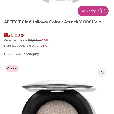
Do koszyka
AFFECT Cień foliowy Colour Attack Y-0081 Vip
Cena promocyjna
26,00 zł
Cena regularna:
36,00 zł
-28%
Najniższa cena:
36,00 zł
-28%
Dostępność:
dostępny
Okazja