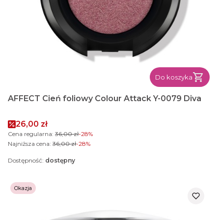
Do koszyka
AFFECT Cień foliowy Colour Attack Y-0079 Diva
Cena promocyjna
26,00 zł
Cena regularna:
36,00 zł
-28%
Najniższa cena:
36,00 zł
-28%
Dostępność:
dostępny
Okazja