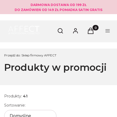
DARMOWA DOSTAWA OD 199 ZŁ
DO ZAMÓWIEŃ OD 149 ZŁ POMADKA SATIN GRATIS
Produkty w ko
Otwórz wyszukiwarkę
Szukaj
Zaloguj się
Koszyk
Menu
Przejdź do:
Sklep firmowy AFFECT
Produkty w promocji
Produkty:
41
Lista produktów
Sortowanie:
Domyślne