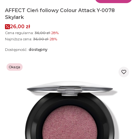
AFFECT Cień foliowy Colour Attack Y-0078
Skylark
Cena promocyjna
26,00 zł
Cena regularna:
36,00 zł
-28%
Najniższa cena:
36,00 zł
-28%
Dostępność:
dostępny
Okazja