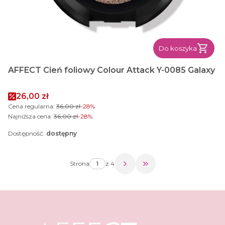
Do koszyka
AFFECT Cień foliowy Colour Attack Y-0085 Galaxy
Cena promocyjna
26,00 zł
Cena regularna:
36,00 zł
-28%
Najniższa cena:
36,00 zł
-28%
Dostępność:
dostępny
Strona
z 4
Przejdź do ostatniej s