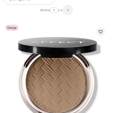
Strona
z 4
Następne produkty
Okazja