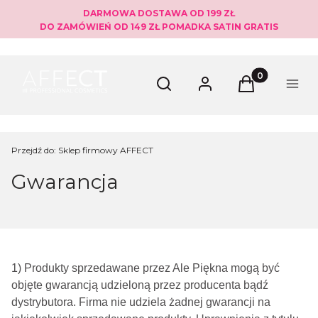
DARMOWA DOSTAWA OD 199 ZŁ
DO ZAMÓWIEŃ OD 149 ZŁ POMADKA SATIN GRATIS
Produkty w ko
Otwórz wyszukiwarkę
Szukaj
Zaloguj się
Koszyk
Menu
Przejdź do:
Sklep firmowy AFFECT
Gwarancja
1) Produkty sprzedawane przez Ale Piękna mogą być
objęte gwarancją udzieloną przez producenta bądź
dystrybutora. Firma nie udziela żadnej gwarancji na