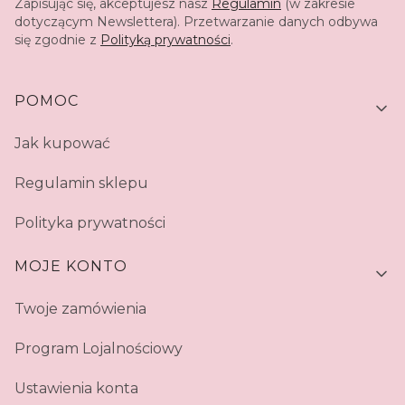
Zapisując się, akceptujesz nasz
Regulamin
(w zakresie
dotyczącym Newslettera). Przetwarzanie danych odbywa
się zgodnie z
Polityką prywatności
.
Linki w stopce
POMOC
Jak kupować
Regulamin sklepu
Polityka prywatności
MOJE KONTO
Twoje zamówienia
Program Lojalnościowy
Ustawienia konta