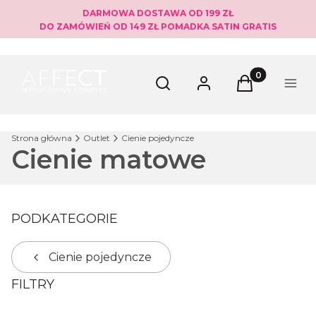
DARMOWA DOSTAWA OD 199 ZŁ
DO ZAMÓWIEŃ OD 149 ZŁ POMADKA SATIN GRATIS
Produkty w ko
Otwórz wyszukiwarkę
Szukaj
Zaloguj się
Koszyk
Menu
Strona główna
Outlet
Cienie pojedyncze
Cienie matowe
PODKATEGORIE
Cienie pojedyncze
FILTRY