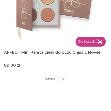
Do koszyka
AFFECT Mini Paleta cieni do oczu Classic Novel
Cena
89,00 zł
Strona
z 1