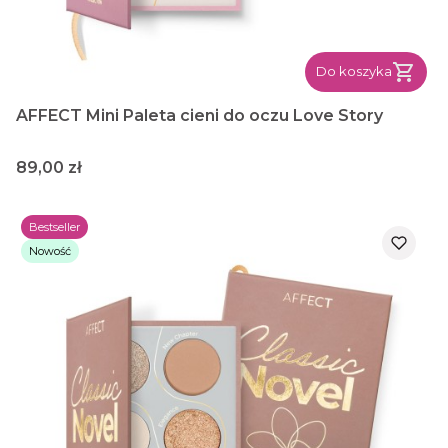
Do koszyka
AFFECT Mini Paleta cieni do oczu Love Story
Cena
89,00 zł
Bestseller
Nowość