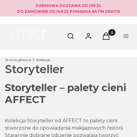
DARMOWA DOSTAWA OD 199 ZŁ
DO ZAMÓWIEŃ OD 149 ZŁ POMADKA SATIN GRATIS
Produkty w ko
Otwórz wyszukiwarkę
Szukaj
Zaloguj się
Koszyk
Menu
Strona główna
Kolekcje
Storyteller
Storyteller – palety cieni
AFFECT
Kolekcja Storyteller od AFFECT to palety cieni
stworzone do opowiadania makijażowych historii.
Starannie dobrane odcienie pozwalają tworzyć